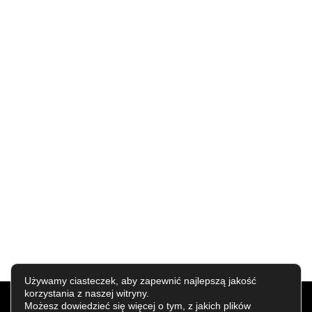
Używamy ciasteczek, aby zapewnić najlepszą jakość
COPYRIGHT © ALL RIGHTS RESERVED.
korzystania z naszej witryny.
CREATED BY
APPMOTION
Możesz dowiedzieć się więcej o tym, z jakich plików