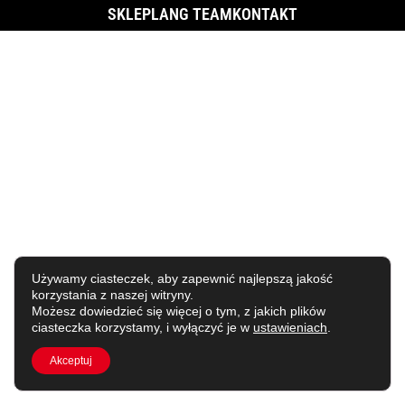
SKLEP
LANG TEAM
KONTAKT
Używamy ciasteczek, aby zapewnić najlepszą jakość
korzystania z naszej witryny.
Możesz dowiedzieć się więcej o tym, z jakich plików
ciasteczka korzystamy, i wyłączyć je w
ustawieniach
.
Akceptuj