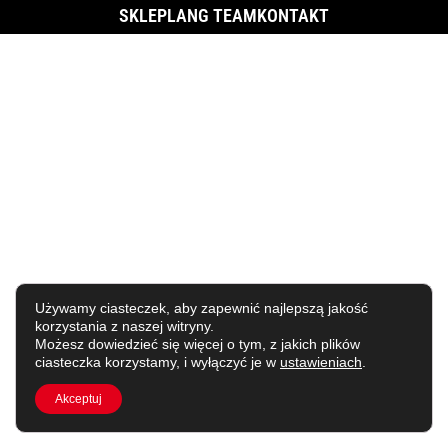
SKLEP
LANG TEAM
KONTAKT
Używamy ciasteczek, aby zapewnić najlepszą jakość
korzystania z naszej witryny.
Możesz dowiedzieć się więcej o tym, z jakich plików
ciasteczka korzystamy, i wyłączyć je w
ustawieniach
.
Akceptuj