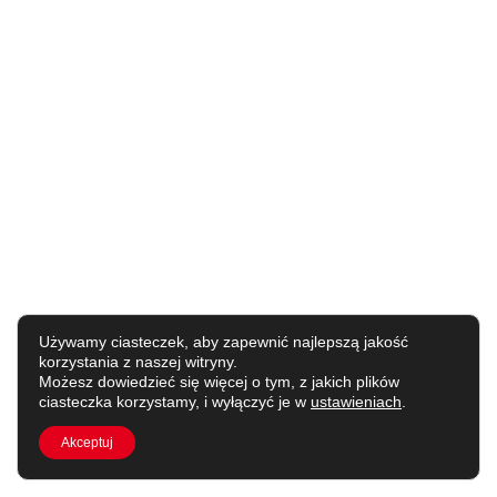
Używamy ciasteczek, aby zapewnić najlepszą jakość
korzystania z naszej witryny.
Możesz dowiedzieć się więcej o tym, z jakich plików
ciasteczka korzystamy, i wyłączyć je w
ustawieniach
.
Akceptuj