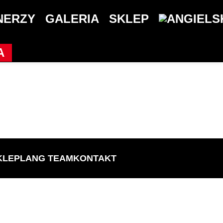
NERZY
GALERIA
SKLEP
A
KLEP
LANG TEAM
KONTAKT