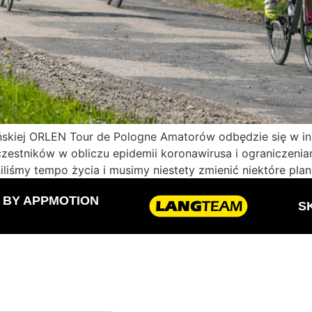
ńskiej ORLEN Tour de Pologne Amatorów odbędzie się w inn
stników w obliczu epidemii koronawirusa i ograniczenia
iliśmy tempo życia i musimy niestety zmienić niektóre pla
D BY
APPMOTION
S