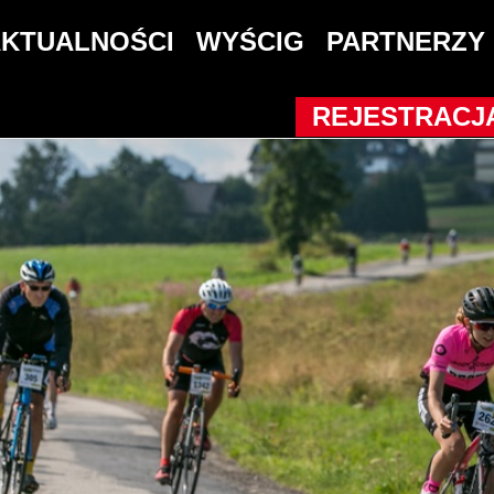
3
KTUALNOŚCI
WYŚCIG
PARTNERZY
e Amatorów przełożony
REJESTRACJ