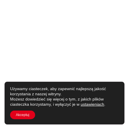
Używamy ciasteczek, aby zapewnić najlepszą jakość
korzystania z naszej witryny.
Możesz dowiedzieć się więcej o tym, z jakich plików
ciasteczka korzystamy, i wyłączyć je w
ustawieniach
.
Akceptuj