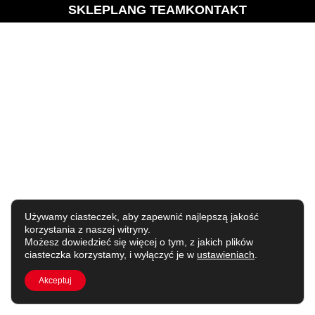
SKLEP
LANG TEAM
KONTAKT
Używamy ciasteczek, aby zapewnić najlepszą jakość
korzystania z naszej witryny.
Możesz dowiedzieć się więcej o tym, z jakich plików
ciasteczka korzystamy, i wyłączyć je w
ustawieniach
.
Akceptuj