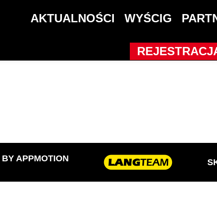
AKTUALNOŚCI
WYŚCIG
PART
 Amatorów
REJESTRACJ
D BY
APPMOTION
S