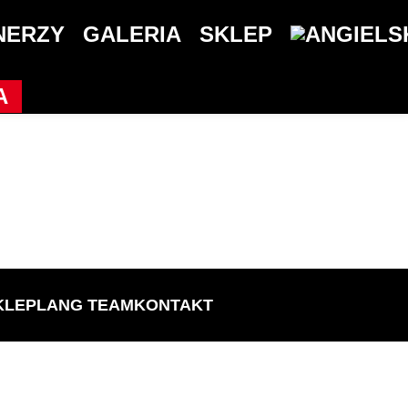
NERZY
GALERIA
SKLEP
A
KLEP
LANG TEAM
KONTAKT