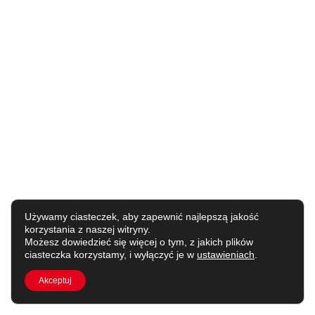
Używamy ciasteczek, aby zapewnić najlepszą jakość
korzystania z naszej witryny.
Możesz dowiedzieć się więcej o tym, z jakich plików
ciasteczka korzystamy, i wyłączyć je w
ustawieniach
.
Akceptuj