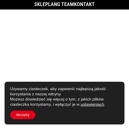
SKLEP
LANG TEAM
KONTAKT
Używamy ciasteczek, aby zapewnić najlepszą jakość
korzystania z naszej witryny.
Możesz dowiedzieć się więcej o tym, z jakich plików
ciasteczka korzystamy, i wyłączyć je w
ustawieniach
.
Akceptuj