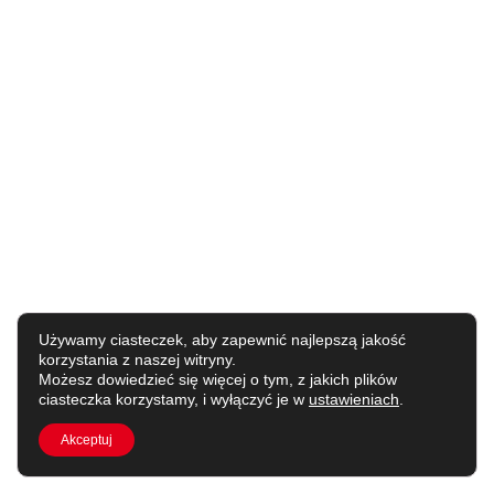
Używamy ciasteczek, aby zapewnić najlepszą jakość
korzystania z naszej witryny.
Możesz dowiedzieć się więcej o tym, z jakich plików
ciasteczka korzystamy, i wyłączyć je w
ustawieniach
.
Akceptuj