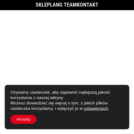
SKLEP
LANG TEAM
KONTAKT
Używamy ciasteczek, aby zapewnić najlepszą jakość
korzystania z naszej witryny.
Możesz dowiedzieć się więcej o tym, z jakich plików
ciasteczka korzystamy, i wyłączyć je w
ustawieniach
.
Akceptuj