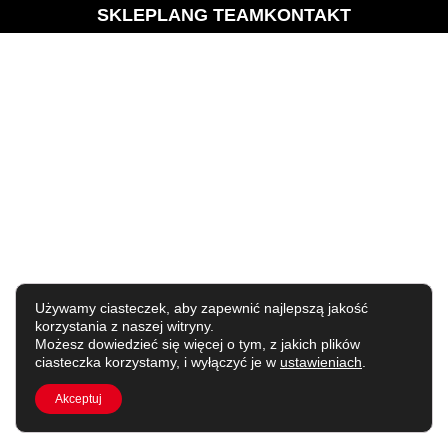
SKLEP
LANG TEAM
KONTAKT
Używamy ciasteczek, aby zapewnić najlepszą jakość
korzystania z naszej witryny.
Możesz dowiedzieć się więcej o tym, z jakich plików
ciasteczka korzystamy, i wyłączyć je w
ustawieniach
.
Akceptuj