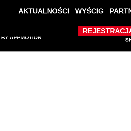
 Amatorów
AKTUALNOŚCI
WYŚCIG
PART
REJESTRACJ
D BY
APPMOTION
S