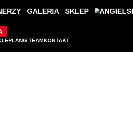
NERZY
GALERIA
SKLEP
A
KLEP
LANG TEAM
KONTAKT