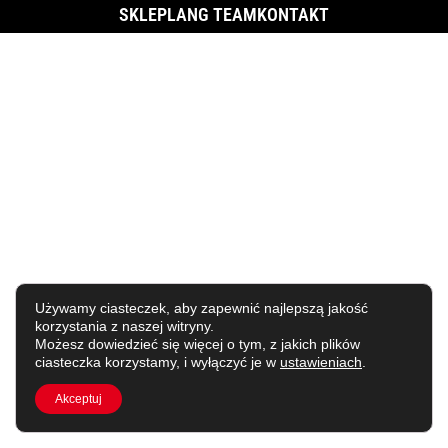
SKLEP
LANG TEAM
KONTAKT
Używamy ciasteczek, aby zapewnić najlepszą jakość
korzystania z naszej witryny.
Możesz dowiedzieć się więcej o tym, z jakich plików
ciasteczka korzystamy, i wyłączyć je w
ustawieniach
.
Akceptuj