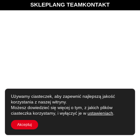
SKLEP
LANG TEAM
KONTAKT
Używamy ciasteczek, aby zapewnić najlepszą jakość
korzystania z naszej witryny.
Możesz dowiedzieć się więcej o tym, z jakich plików
ciasteczka korzystamy, i wyłączyć je w
ustawieniach
.
Akceptuj