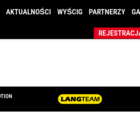
 Amatorów
AKTUALNOŚCI
WYŚCIG
PARTNERZY
GA
REJESTRACJ
TION