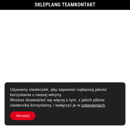
SKLEP
LANG TEAM
KONTAKT
Używamy ciasteczek, aby zapewnić najlepszą jakość
korzystania z naszej witryny.
Możesz dowiedzieć się więcej o tym, z jakich plików
ciasteczka korzystamy, i wyłączyć je w
ustawieniach
.
Akceptuj