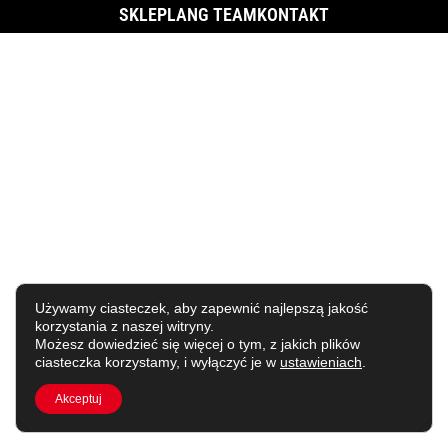
SKLEP
LANG TEAM
KONTAKT
Używamy ciasteczek, aby zapewnić najlepszą jakość
korzystania z naszej witryny.
Możesz dowiedzieć się więcej o tym, z jakich plików
ciasteczka korzystamy, i wyłączyć je w
ustawieniach
.
Akceptuj