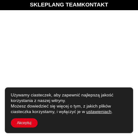
SKLEP
LANG TEAM
KONTAKT
Używamy ciasteczek, aby zapewnić najlepszą jakość
korzystania z naszej witryny.
Możesz dowiedzieć się więcej o tym, z jakich plików
ciasteczka korzystamy, i wyłączyć je w
ustawieniach
.
Akceptuj