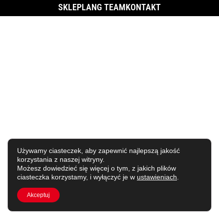
SKLEP
LANG TEAM
KONTAKT
Używamy ciasteczek, aby zapewnić najlepszą jakość
korzystania z naszej witryny.
Możesz dowiedzieć się więcej o tym, z jakich plików
ciasteczka korzystamy, i wyłączyć je w
ustawieniach
.
Akceptuj