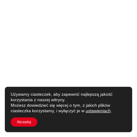
Używamy ciasteczek, aby zapewnić najlepszą jakość
korzystania z naszej witryny.
Możesz dowiedzieć się więcej o tym, z jakich plików
ciasteczka korzystamy, i wyłączyć je w
ustawieniach
.
Akceptuj