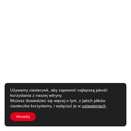
Używamy ciasteczek, aby zapewnić najlepszą jakość
korzystania z naszej witryny.
Możesz dowiedzieć się więcej o tym, z jakich plików
ciasteczka korzystamy, i wyłączyć je w
ustawieniach
.
Akceptuj