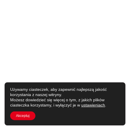
Używamy ciasteczek, aby zapewnić najlepszą jakość
korzystania z naszej witryny.
Możesz dowiedzieć się więcej o tym, z jakich plików
ciasteczka korzystamy, i wyłączyć je w
ustawieniach
.
Akceptuj