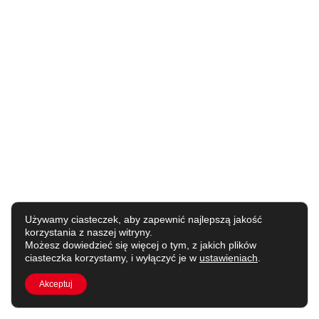
Używamy ciasteczek, aby zapewnić najlepszą jakość
korzystania z naszej witryny.
Możesz dowiedzieć się więcej o tym, z jakich plików
ciasteczka korzystamy, i wyłączyć je w
ustawieniach
.
Akceptuj