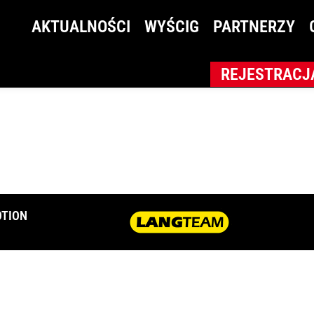
 Amatorów
AKTUALNOŚCI
WYŚCIG
PARTNERZY
REJESTRACJ
TION