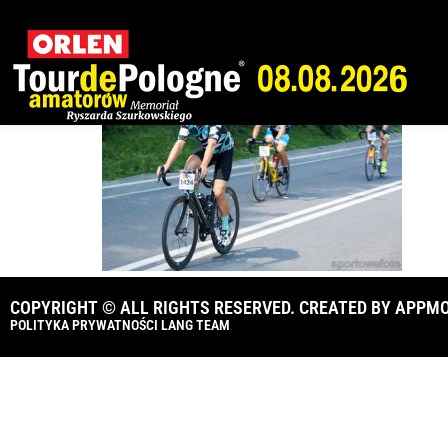
Tour de Pologne
COPYRIGHT © ALL RIGHTS RESERVED. CREATED BY
APPMO
POLITYKA PRYWATNOŚCI LANG TEAM