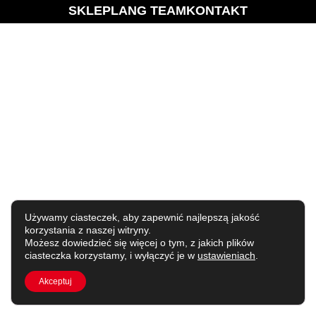
SKLEP
LANG TEAM
KONTAKT
Używamy ciasteczek, aby zapewnić najlepszą jakość
korzystania z naszej witryny.
Możesz dowiedzieć się więcej o tym, z jakich plików
ciasteczka korzystamy, i wyłączyć je w
ustawieniach
.
Akceptuj