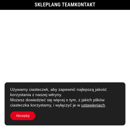
SKLEP
LANG TEAM
KONTAKT
Używamy ciasteczek, aby zapewnić najlepszą jakość
korzystania z naszej witryny.
Możesz dowiedzieć się więcej o tym, z jakich plików
ciasteczka korzystamy, i wyłączyć je w
ustawieniach
.
Akceptuj