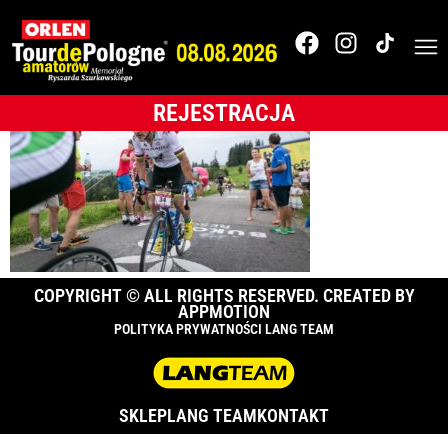
056_TdPA_2017__54A
REJESTRACJA
COPYRIGHT © ALL RIGHTS RESERVED. CREATED BY
APPMOTION
POLITYKA PRYWATNOŚCI LANG TEAM
SKLEP
LANG TEAM
KONTAKT