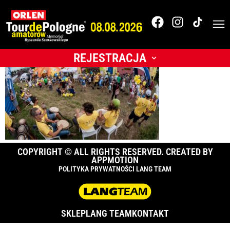
038_TdPA_2017__18K2
REJESTRACJA
COPYRIGHT © ALL RIGHTS RESERVED. CREATED BY
APPMOTION
POLITYKA PRYWATNOŚCI LANG TEAM
SKLEP
LANG TEAM
KONTAKT