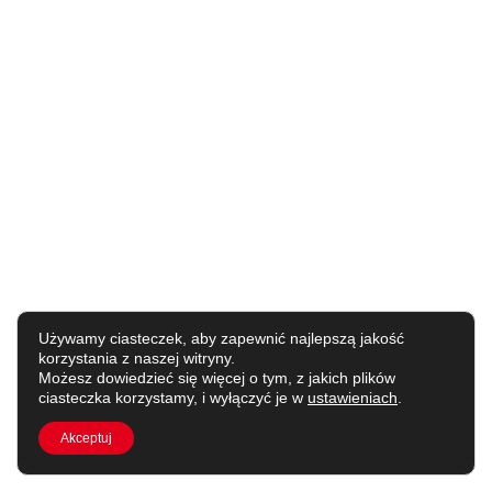
Używamy ciasteczek, aby zapewnić najlepszą jakość
korzystania z naszej witryny.
Możesz dowiedzieć się więcej o tym, z jakich plików
ciasteczka korzystamy, i wyłączyć je w
ustawieniach
.
Akceptuj