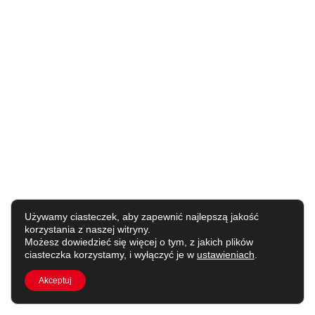
Używamy ciasteczek, aby zapewnić najlepszą jakość
korzystania z naszej witryny.
Możesz dowiedzieć się więcej o tym, z jakich plików
ciasteczka korzystamy, i wyłączyć je w
ustawieniach
.
Akceptuj