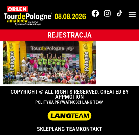
120_TdPA__O5B6993
REJESTRACJA
COPYRIGHT © ALL RIGHTS RESERVED. CREATED BY
APPMOTION
POLITYKA PRYWATNOŚCI LANG TEAM
SKLEP
LANG TEAM
KONTAKT