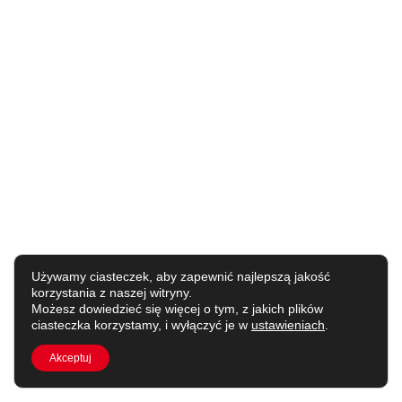
Używamy ciasteczek, aby zapewnić najlepszą jakość
korzystania z naszej witryny.
Możesz dowiedzieć się więcej o tym, z jakich plików
ciasteczka korzystamy, i wyłączyć je w
ustawieniach
.
Akceptuj