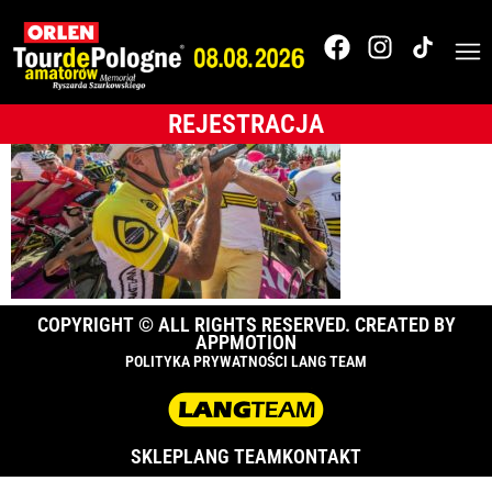
074_TdPA_AP9R5131
REJESTRACJA
COPYRIGHT © ALL RIGHTS RESERVED. CREATED BY
APPMOTION
POLITYKA PRYWATNOŚCI LANG TEAM
SKLEP
LANG TEAM
KONTAKT