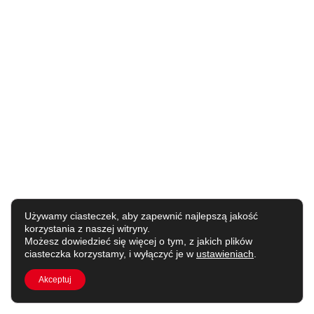
Używamy ciasteczek, aby zapewnić najlepszą jakość
korzystania z naszej witryny.
Możesz dowiedzieć się więcej o tym, z jakich plików
ciasteczka korzystamy, i wyłączyć je w
ustawieniach
.
Akceptuj