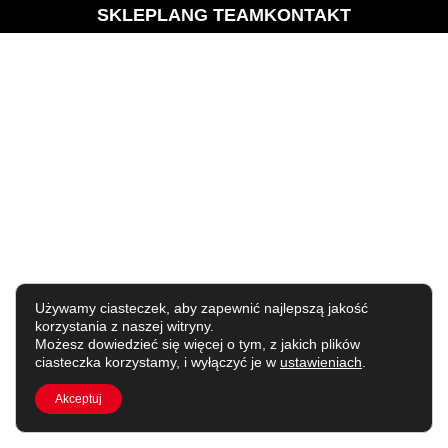
SKLEP
LANG TEAM
KONTAKT
Używamy ciasteczek, aby zapewnić najlepszą jakość
korzystania z naszej witryny.
Możesz dowiedzieć się więcej o tym, z jakich plików
ciasteczka korzystamy, i wyłączyć je w
ustawieniach
.
Akceptuj