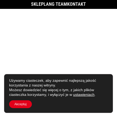
SKLEP
LANG TEAM
KONTAKT
Używamy ciasteczek, aby zapewnić najlepszą jakość
korzystania z naszej witryny.
Możesz dowiedzieć się więcej o tym, z jakich plików
ciasteczka korzystamy, i wyłączyć je w
ustawieniach
.
Akceptuj