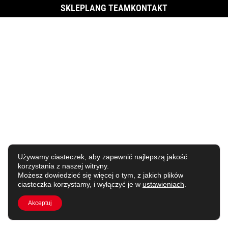
SKLEP
LANG TEAM
KONTAKT
Używamy ciasteczek, aby zapewnić najlepszą jakość
korzystania z naszej witryny.
Możesz dowiedzieć się więcej o tym, z jakich plików
ciasteczka korzystamy, i wyłączyć je w
ustawieniach
.
Akceptuj