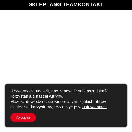
SKLEP
LANG TEAM
KONTAKT
Używamy ciasteczek, aby zapewnić najlepszą jakość
korzystania z naszej witryny.
Możesz dowiedzieć się więcej o tym, z jakich plików
ciasteczka korzystamy, i wyłączyć je w
ustawieniach
.
Akceptuj