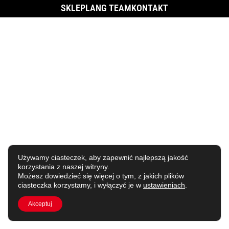
SKLEP
LANG TEAM
KONTAKT
Używamy ciasteczek, aby zapewnić najlepszą jakość
korzystania z naszej witryny.
Możesz dowiedzieć się więcej o tym, z jakich plików
ciasteczka korzystamy, i wyłączyć je w
ustawieniach
.
Akceptuj