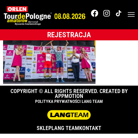
121_TdPA_2018__O0C
REJESTRACJA
COPYRIGHT © ALL RIGHTS RESERVED. CREATED BY
APPMOTION
POLITYKA PRYWATNOŚCI LANG TEAM
SKLEP
LANG TEAM
KONTAKT