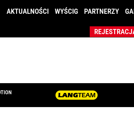
GRU_6758
AKTUALNOŚCI
WYŚCIG
PARTNERZY
GA
REJESTRACJ
TION