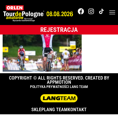
088_TdPA_2018__18K
REJESTRACJA
COPYRIGHT © ALL RIGHTS RESERVED. CREATED BY
APPMOTION
POLITYKA PRYWATNOŚCI LANG TEAM
SKLEP
LANG TEAM
KONTAKT