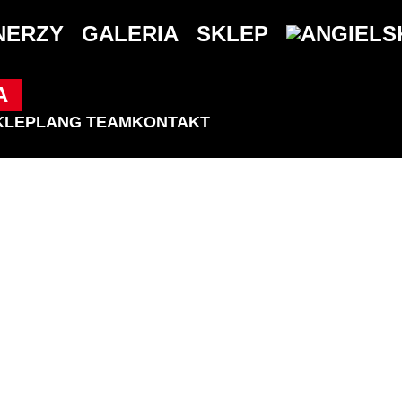
NERZY
GALERIA
SKLEP
A
KLEP
LANG TEAM
KONTAKT