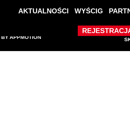
18K7118
AKTUALNOŚCI
WYŚCIG
PART
REJESTRACJ
D BY
APPMOTION
S