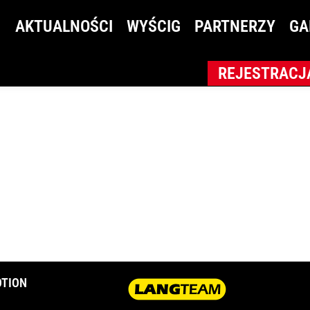
_O0C6524
AKTUALNOŚCI
WYŚCIG
PARTNERZY
GA
REJESTRACJ
TION