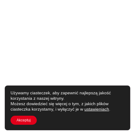
Używamy ciasteczek, aby zapewnić najlepszą jakość
korzystania z naszej witryny.
Możesz dowiedzieć się więcej o tym, z jakich plików
ciasteczka korzystamy, i wyłączyć je w
ustawieniach
.
Akceptuj