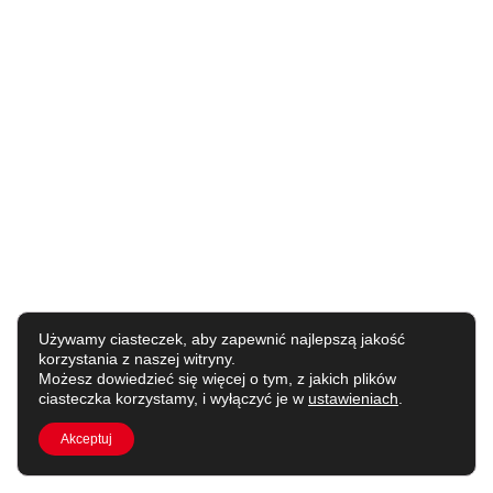
Używamy ciasteczek, aby zapewnić najlepszą jakość
korzystania z naszej witryny.
Możesz dowiedzieć się więcej o tym, z jakich plików
ciasteczka korzystamy, i wyłączyć je w
ustawieniach
.
Akceptuj