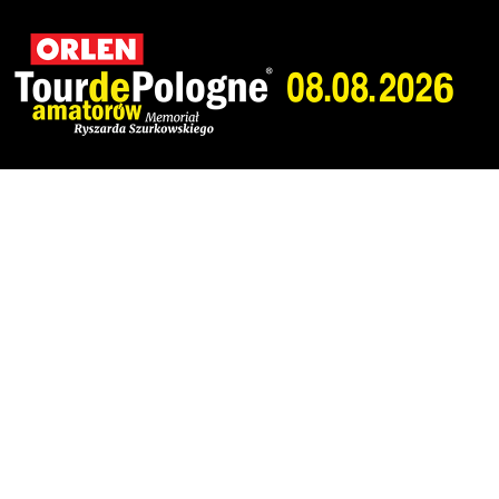
Grupa Transport
COPYRIGHT © ALL RIGHTS RESERVED. CREATED BY
APPMO
POLITYKA PRYWATNOŚCI LANG TEAM