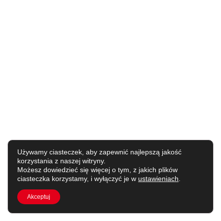
Używamy ciasteczek, aby zapewnić najlepszą jakość
korzystania z naszej witryny.
Możesz dowiedzieć się więcej o tym, z jakich plików
ciasteczka korzystamy, i wyłączyć je w
ustawieniach
.
Akceptuj