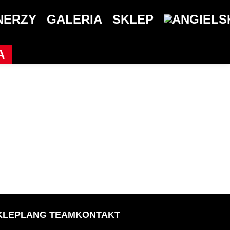
NERZY
GALERIA
SKLEP
A
KLEP
LANG TEAM
KONTAKT